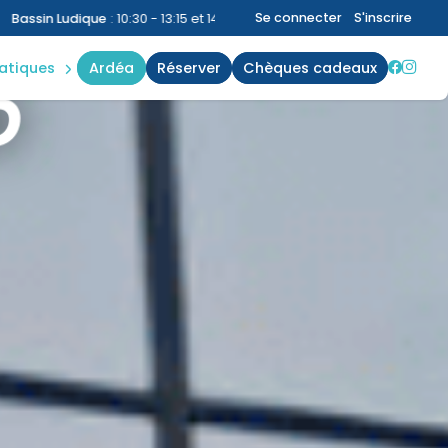
nings
Se connecter
S'inscrire
13:15 et 14:30 - 19:30
Bassin Sportif
:
10:30 - 13:15 et 14:30 - 19:30
|
B
act
ratiques
ardéa
réserver
chèques cadeaux
s
O