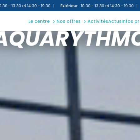
plan
aquatique
|
Extérieur
:
10:30 - 13:30 et 14:30 - 19:30
|
Bassin Ludique
:
10:30 - 
accès &
bien-être
cont
le centre
nos offres
activités
actus
infos p
ACTIVITÉ BASIQUE
extérieur
règle
AQUARYTHM