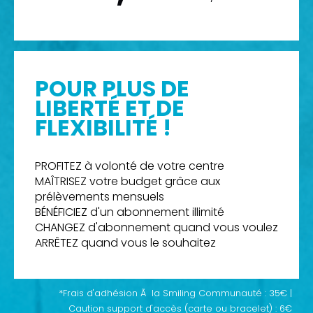
POUR PLUS DE
LIBERTÉ ET DE
FLEXIBILITÉ !
PROFITEZ à volonté de votre centre
MAÎTRISEZ votre budget grâce aux
prélèvements mensuels
BÉNÉFICIEZ d'un abonnement illimité
CHANGEZ d'abonnement quand vous voulez
ARRÊTEZ quand vous le souhaitez
*Frais d'adhésion Ã la Smiling Communauté : 35€ |
Caution support d'accès (carte ou bracelet) : 6€