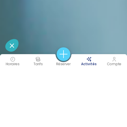
Horaires
Tarifs
Réserver
Activités
Compte
40 MIN
TONIC
Durée
Intensité
CORPS & ESPRIT
APPRENTISSAGE