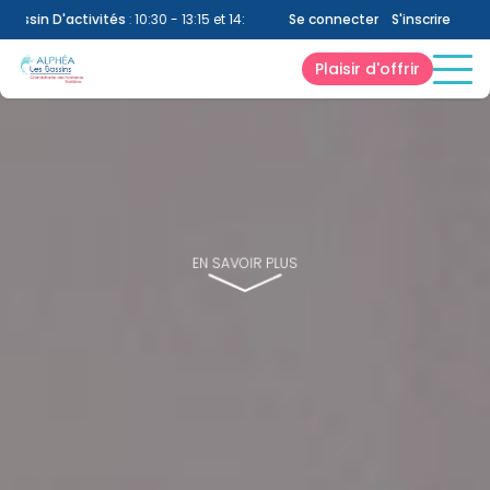
activités
:
10:30 - 13:15 et 14:30 - 18:00
|
Snack
Se connecter
:
Fermé
|
S'inscrire
Bien-Être
:
10:
Plaisir d'offrir
EN SAVOIR PLUS