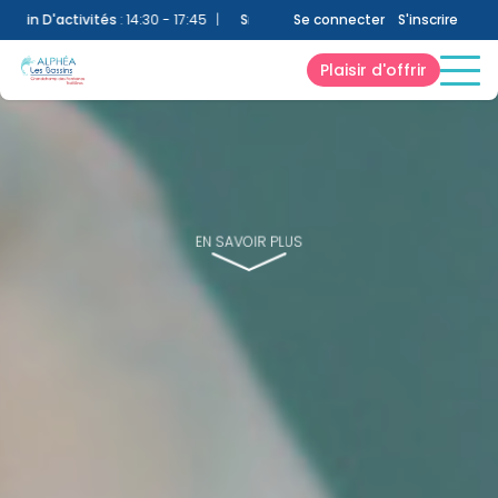
vités
:
14:30 - 17:45
|
Snack
:
15:30 - 17:30
|
Se connecter
Bien-Être
:
10:30 - 13:30 et 
S'inscrire
Plaisir d'offrir
EN SAVOIR PLUS