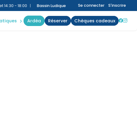
nings
Se connecter
S'inscrire
:30 - 18:00
|
Bassin Ludique
:
10:00 - 13:15 et 14:30 - 18:00
Bassin Spo
act
ratiques
ardéa
réserver
chèques cadeaux
s