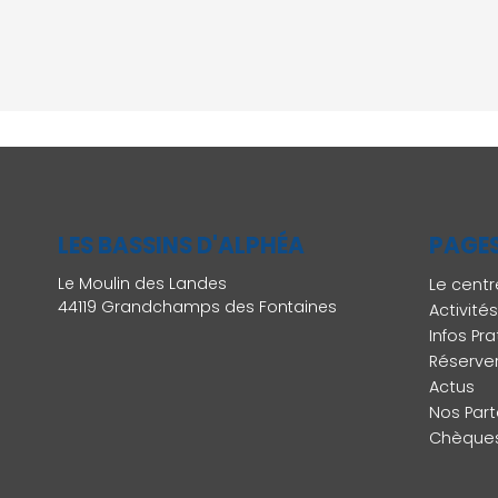
LES BASSINS D'ALPHÉA
PAGE
Le Moulin des Landes
Le centr
44119 Grandchamps des Fontaines
Activités
Infos Pr
Réserve
Actus
Nos Part
Chèque