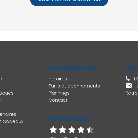
S
INFORMATIONS
NOU
e
Horaires
02
Tarifs et abonnements
atiques
Plannings
Retro
r
Contact
enaires
AVIS CLIENTS
s Cadeaux