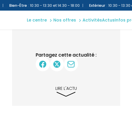
plan
aquatique
Bien-Être
:
10:30 - 13:30 et 14:30 - 18:00
|
Extérieur
:
10:30 - 13:30 et 14
accès &
bien-être
cont
le centre
nos offres
activités
actus
infos p
extérieur
règle
Partagez cette actualité :
LIRE L'ACTU