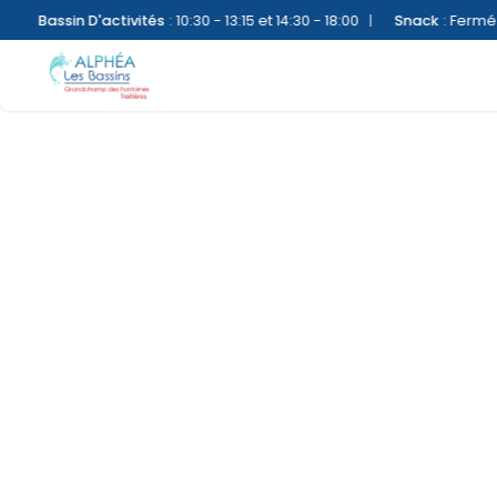
Bassin D'activités
:
10:30 - 13:15 et 14:30 - 18:00
|
Snack
:
Fermé
|