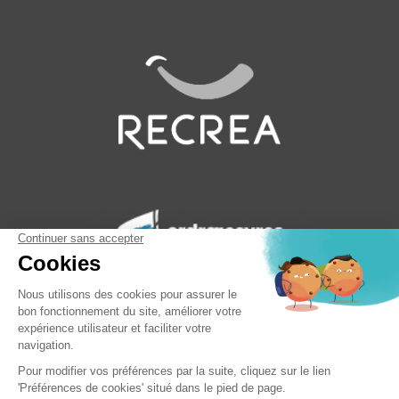
©alphea-lesbassins.fr 2025
|
CGU & mentions